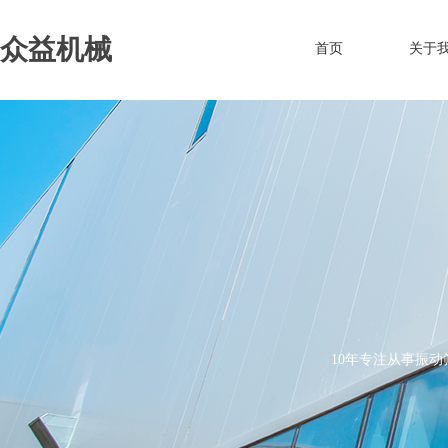
众益机械
首页
关于
10年专注从事振